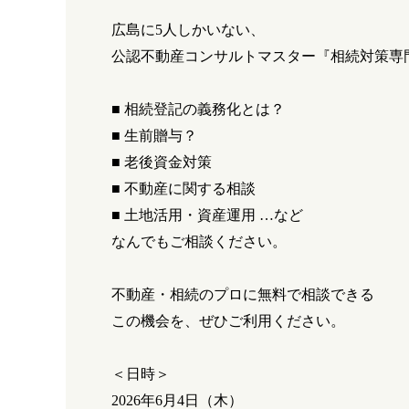
広島に
5
人しかいない、
公認不動産コンサルトマスター『相続対策専
■
相続登記の義務化とは？
■
生前贈与？
■
老後資金対策
■
不動産に関する相談
■
土地活用・資産運用
…
など
なんでもご相談ください。
不動産・相続のプロに無料で相談できる
この機会を、ぜひご利用ください。
＜日時＞
2026
年6月4
日（木）