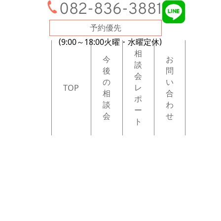
082-836-3881
予約優先
9:00～18:00
火曜・水曜定休
相
今
お
談
後
問
会
の
い
レ
TOP
相
合
ポ
談
わ
ー
会
せ
ト