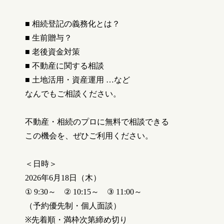
■
相続登記の義務化とは？
■
生前贈与？
■
老後資金対策
■
不動産に関する相談
■
土地活用・資産運用
…
など
なんでもご相談ください。
不動産・相続のプロに無料で相談できる
この機会を、ぜひご利用ください。
＜日時＞
2026
年6月18
日（木）
① 9:30
～
② 10:15
～
③ 11:00
～
（予約優先制・個人面談）
※
先着順・満枠次第締め切り