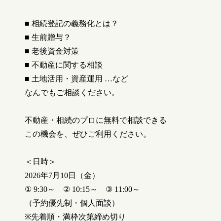
■
相続登記の義務化とは？
■
生前贈与？
■
老後資金対策
■
不動産に関する相談
■
土地活用・資産運用
…
など
なんでもご相談ください。
不動産・相続のプロに無料で相談できる
この機会を、ぜひご利用ください。
＜日時＞
2026
年7月10
日（金）
① 9:30
～
② 10:15
～
③ 11:00
～
（予約優先制・個人面談）
※
先着順・満枠次第締め切り