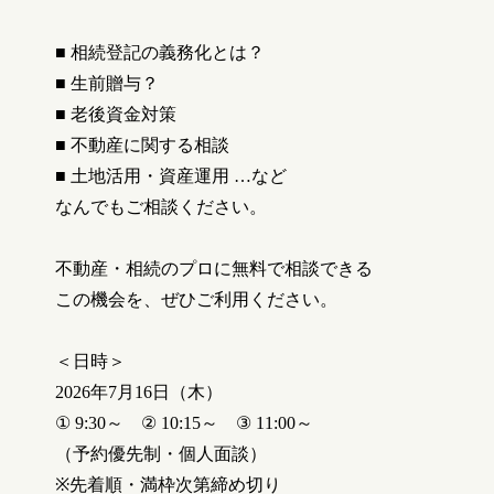
■
相続登記の義務化とは？
■
生前贈与？
■
老後資金対策
■
不動産に関する相談
■
土地活用・資産運用
…
など
なんでもご相談ください。
不動産・相続のプロに無料で相談できる
この機会を、ぜひご利用ください。
＜日時＞
2026
年7月16
日（木）
① 9:30
～
② 10:15
～
③ 11:00
～
（予約優先制・個人面談）
※
先着順・満枠次第締め切り